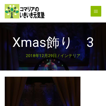
内
容
を
ス
キ
Xmas飾り 3
ッ
プ
2018年12月29日
/
インテリア