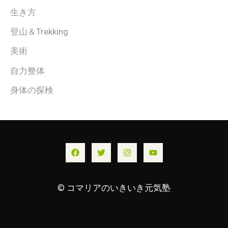
生き方
登山＆Trekking
美術
自力整体
身体の探検
© コマリアのいきいき元気塾