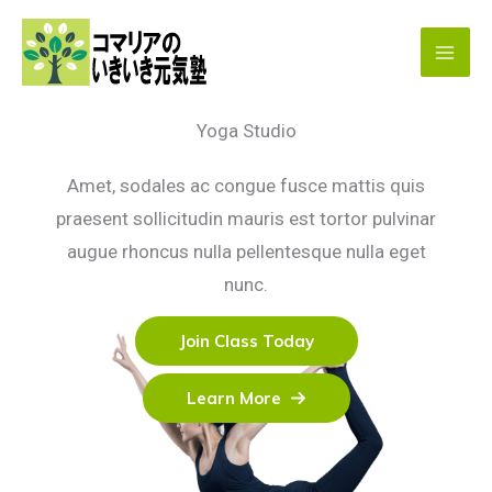
内
容
を
ス
Yoga Studio
キ
ッ
Amet, sodales ac congue fusce mattis quis
プ
praesent sollicitudin mauris est tortor pulvinar
augue rhoncus nulla pellentesque nulla eget
nunc.
Join Class Today
Learn More