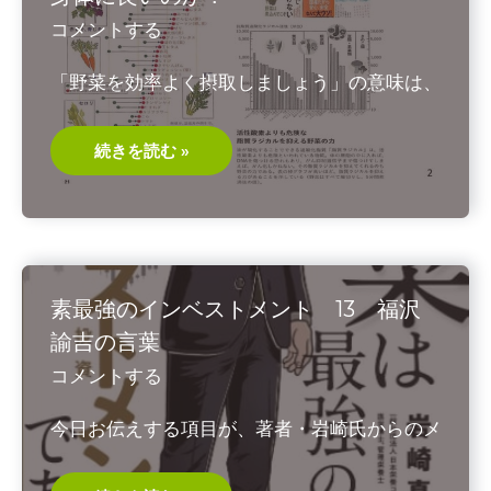
ご
紹
コメントする
介
「野菜を効率よく摂取しましょう」の意味は、
講
続きを読む »
演
会
テ
キ
ス
ト
②
な
ぜ
素最強のインベストメント 13 福沢
野
菜
諭吉の言葉
摂
取
コメントする
が
身
体
今日お伝えする項目が、著者・岩崎氏からのメ
に
良
い
の