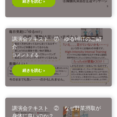
講
続きを読む »
演
会
テ
キ
ス
ト
⑨
老
廃
講演会テキスト ⑦ ゆるHIITのご紹
物
の
介
流
れ
コメントする
を
促
す
の
講
続きを読む »
は
演
優
会
し
テ
い
キ
手
ス
刀
ト
⑦
ゆ
る
講演会テキスト ② なぜ野菜摂取が
HIIT
の
身体に良いのか？