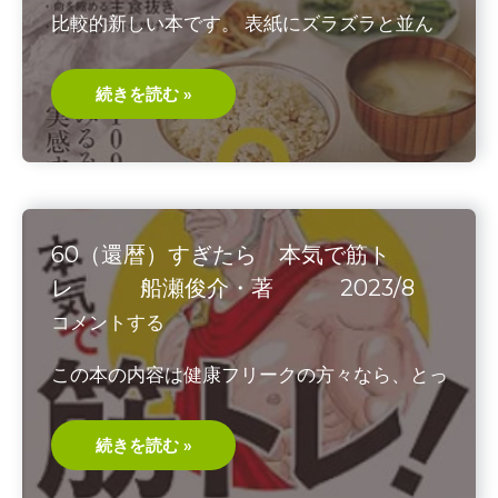
比較的新しい本です。 表紙にズラズラと並ん
老
続きを読む »
化
を
止
め
る
山
田
豊
文・
60（還暦）すぎたら 本気で筋ト
著
2023/5
レ 船瀬俊介・著 2023/8
コメントする
この本の内容は健康フリークの方々なら、とっ
60（還
続きを読む »
暦）
す
ぎ