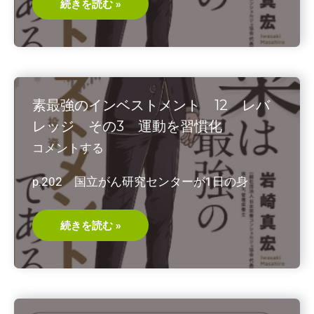
か？
素
続きを読む »
最
強
の
イ
ン
ベ
ス
ト
メ
素最強のインベストメント 12 レバ
ン
ト
レッジ その3 運動を習慣化
13
福
コメントする
沢
諭
吉
p.202 国立がん研究センターが1日の身
の
言
葉
素
続きを読む »
最
強
の
イ
ン
ベ
ス
ト