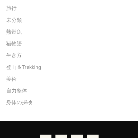
旅行
未分類
熱帯魚
猫物語
生き方
登山＆Trekking
美術
自力整体
身体の探検