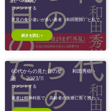
性への関心
れ
た
コメントする
ロ
ッ
ク
意見の食い違いが多い著者（和田医師）と私で
ガ
ー
デ
ン
60
続きを読む »
代
か
ら
の
見
た
目
の
壁
60代からの見た目の壁 和田秀樹・
そ
の
著 2023/11
２
異
コメントする
性
へ
の
著者は精神科医で、高齢者の医療に長く携わっ
関
心