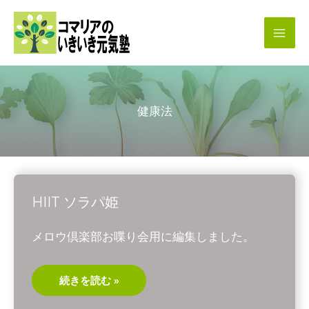
内
容
を
ス
キ
健康法
ッ
プ
HIIT ソラパ姫
メロウ倶楽部お喋り会用に編集しました。
HIIT
続きを読む »
ソ
ラ