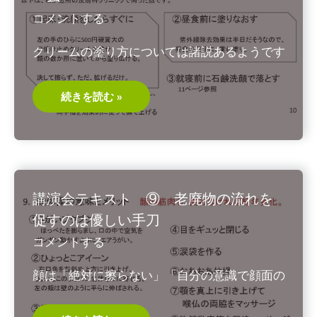
洗
コメントする
顔
法
クリームの塗り方については諸説あるようです
講
続きを読む »
演
会
テ
キ
ス
ト
⑩
日
焼
講演会テキスト ⑨ 老廃物の流れを
け
止
促すのは優しい手刀
め
ク
コメントする
リ
ー
ム
顔は「絶対に擦らない」「自分の意識で顔面の