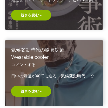
不
続きを読む »
老
長
寿
の
食
事
術
（オ
ー
気候変動時代の酷暑対策
ト
フ
Wearable cooler
ァ
ジ
コメントする
ー
で
細
日中の気温が40℃に迫る「気候変動時代」で
胞
か
ら
若
返
気
続きを読む »
る）
候
吉
変
森
動
保
時