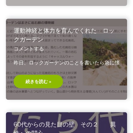
パ
姫
運動神経と体力を育んでくれた ロッ
クガーデン
コメントする
昨日、ロックガーデンのことを書いたら急に懐
運
続きを読む »
動
神
経
と
体
力
を
育
ん
60代からの見た目の壁 その２ 異
で
く