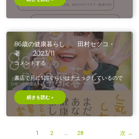
菜
ス
ー
プ
講
演
会
の
お
86歳の健康暮らし 田村セツコ・
知
ら
著 2023/11
せ
コメントする
書店で月に1回くらいはチェックしているので
86
続きを読む »
歳
の
健
康
暮
ら
し
1
2
…
28
次
→
田
村