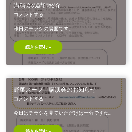
メ
講演会の講師紹介
ン
ト
コメントする
12
レ
バ
昨日のチラシの裏面です。
レ
ッ
ジ
そ
の
講
続きを読む »
3
演
運
会
動
の
を
講
習
師
慣
紹
化
介
野菜スープ 講演会のお知らせ
コメントする
今日はチラシを見ていただけば十分ですね。
野
続きを読む »