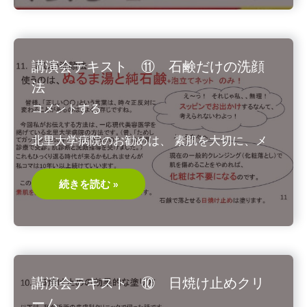
た
ら
本
気
で
筋
講演会テキスト ⑪ 石鹸だけの洗顔
ト
レ
法
船
瀬
コメントする
俊
介・
著
北里大学病院のお勧めは、 素肌を大切に、メ
2023/8
講
続きを読む »
演
会
テ
キ
ス
ト
⑪
石
鹸
講演会テキスト ⑩ 日焼け止めクリ
だ
け
ーム
の