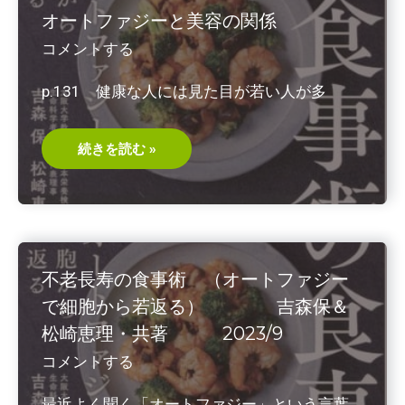
澤
オートファジーと美容の関係
卓
二・
コメントする
著
2021/1
p.131 健康な人には見た目が若い人が多
オ
続きを読む »
ー
ト
フ
ァ
ジ
ー
と
美
容
不老長寿の食事術 （オートファジー
の
関
で細胞から若返る） 吉森保＆
係
松崎恵理・共著 2023/9
コメントする
最近よく聞く「オートファジー」という言葉。