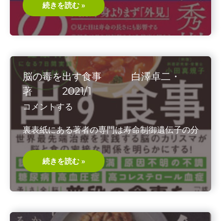
60
続きを読む »
代
か
ら
の
見
た
目
の
壁
脳の毒を出す食事 白澤卓二・
和
田
著 2021/1
秀
樹・
コメントする
著
2023/11
裏表紙にある著者の専門は寿命制御遺伝子の分
脳
続きを読む »
の
毒
を
出
す
食
事
白