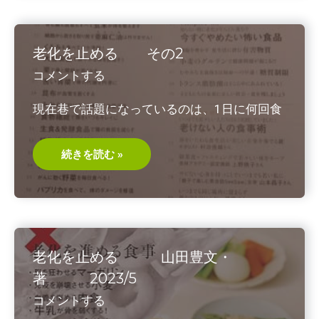
＆
代
松
の
崎
酷
恵
暑
理・
対
老化を止める その2
共
策
著
Wearable
コメントする
2023/9
cooler
現在巷で話題になっているのは、1日に何回食
老
続きを読む »
化
を
止
め
る
そ
の
2
老化を止める 山田豊文・
著 2023/5
コメントする