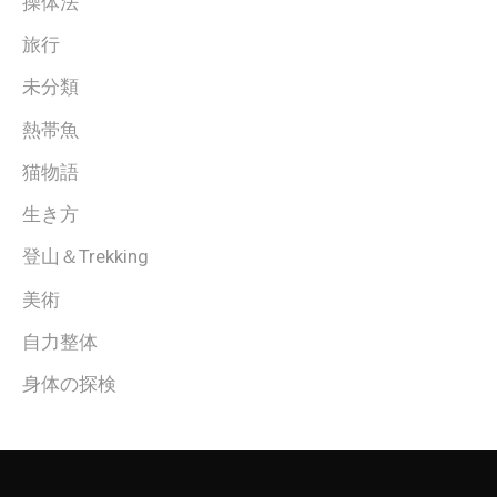
操体法
旅行
未分類
熱帯魚
猫物語
生き方
登山＆Trekking
美術
自力整体
身体の探検