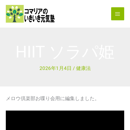
内
容
を
ス
キ
HIIT ソラパ姫
ッ
プ
2026年1月4日
/
健康法
メロウ倶楽部お喋り会用に編集しました。