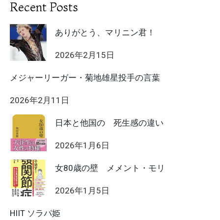
の
Recent Posts
知
識
ありがとう、マリニン君！
2026年2月15日
メジャーリーガー・菊地雄星投手の言葉
2026年2月11日
日本と他国の 死生感の違い
2026年1月6日
女80歳の壁 メメント・モリ
2026年1月5日
HIIT ソラパ姫