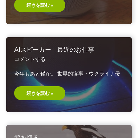
AI
続きを読む »
ス
ピ
ー
カ
ー
2
AIスピーカー 最近のお仕事
コメントする
今年もあと僅か。 世界的惨事・ウクライナ侵
AI
続きを読む »
ス
ピ
ー
カ
ー
最
近
の
お
髪を切る