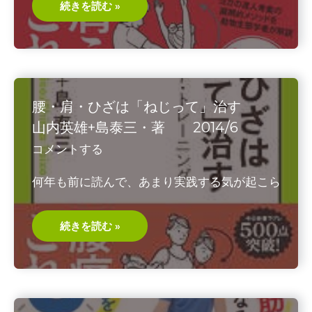
腰・
続きを読む »
肩・
ひ
ざ
は
「ふ
た
り
で」
治
腰・肩・ひざは「ねじって」治す
す
山
山内英雄+島泰三・著 2014/6
内
英
コメントする
雄
+島
泰
何年も前に読んで、あまり実践する気が起こら
三・
著
2015/9
腰・
続きを読む »
肩・
ひ
ざ
は
「ね
じ
っ
て」