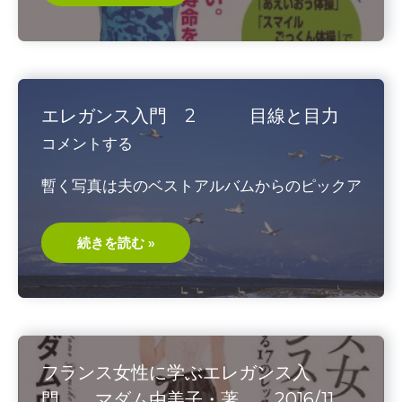
レ・
の
ど
ト
レ・
歌
ト
レ
エレガンス入門 2 目線と目力
玉
澤
コメントする
明
人・
著
暫く写真は夫のベストアルバムからのピックア
2019/10
エ
続きを読む »
レ
ガ
ン
ス
入
門
2
目
線
フランス女性に学ぶエレガンス入
と
目
門 マダム由美子・著 2016/11