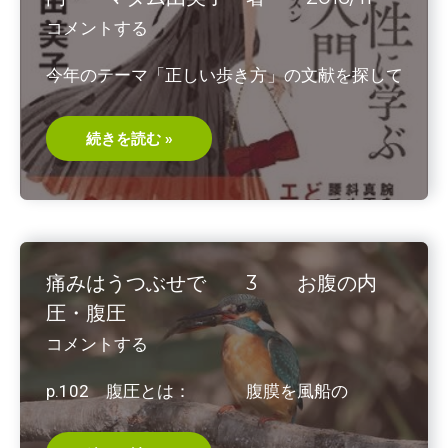
力
コメントする
今年のテーマ「正しい歩き方」の文献を探して
フ
続きを読む »
ラ
ン
ス
女
性
に
学
ぶ
エ
痛みはうつぶせで 3 お腹の内
レ
ガ
圧・腹圧
ン
ス
コメントする
入
門
マ
p.102 腹圧とは： 腹膜を風船の
ダ
ム
由
美