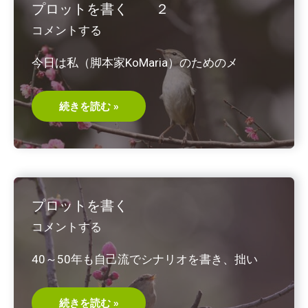
プロットを書く ２
コメントする
今日は私（脚本家KoMaria）のためのメ
プ
続きを読む »
ロ
ッ
ト
を
書
く
２
プロットを書く
コメントする
40～50年も自己流でシナリオを書き、拙い
プ
続きを読む »