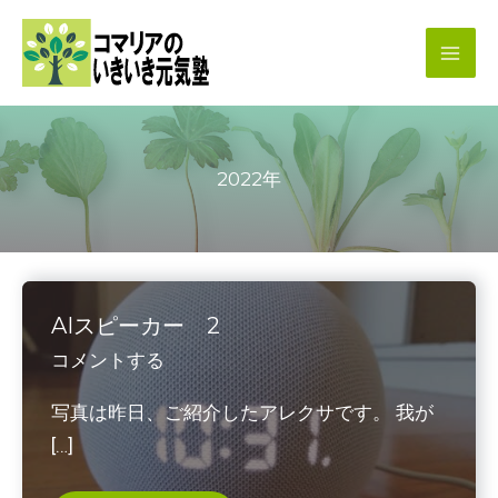
内
容
を
ス
キ
2022年
ッ
プ
AIスピーカー 2
コメントする
写真は昨日、ご紹介したアレクサです。 我が
[…]