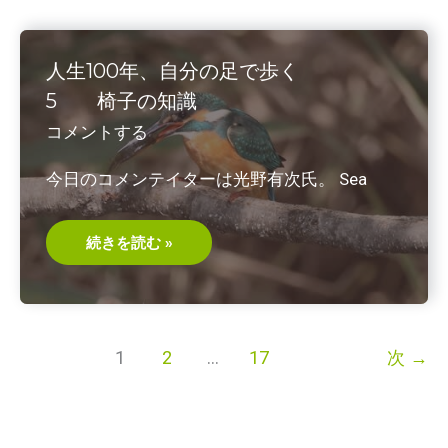
分
の
足
で
歩
人生100年、自分の足で歩く
く
６
5 椅子の知識
知
ら
コメントする
れ
ざ
る
今日のコメンテイターは光野有次氏。 Sea
車
椅
子
の
実
人
続きを読む »
態
生
100
年、
自
分
の
足
1
2
…
17
次
→
で
歩
く
5
椅
子