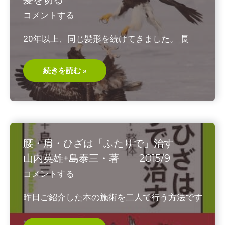
仕
事
コメントする
20年以上、同じ髪形を続けてきました。 長
髪
続きを読む »
を
切
る
腰・肩・ひざは「ふたりで」治す
山内英雄+島泰三・著 2015/9
コメントする
昨日ご紹介した本の施術を二人で行う方法です