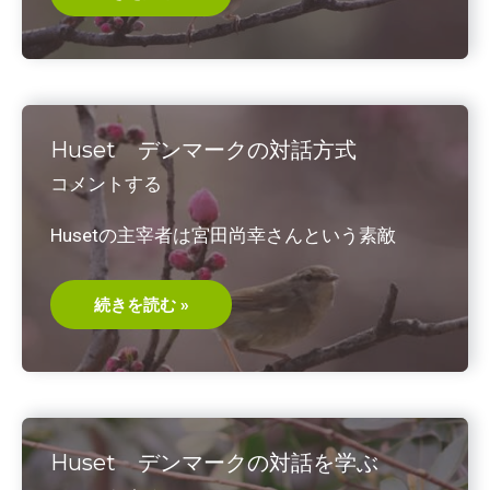
ロ
ッ
ト
を
書
く
Huset デンマークの対話方式
コメントする
Husetの主宰者は宮田尚幸さんという素敵
Huset
続きを読む »
デ
ン
マ
ー
ク
の
対
話
方
Huset デンマークの対話を学ぶ
式