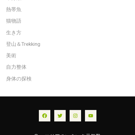
熱帯魚
猫物語
生き方
登山＆Trekking
美術
自力整体
身体の探検