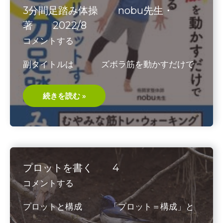
治
3分間足踏み体操 nobu先生・
す
山
著 2022/8
内
英
コメントする
雄
+島
泰
副タイトルは ズボラ筋を動かすだけで
三・
著
2014/6
3
続きを読む »
分
間
足
踏
み
体
操
nobu
先
プロットを書く 4
生・
著
コメントする
2022/8
プロットと構成 「プロット＝構成」と