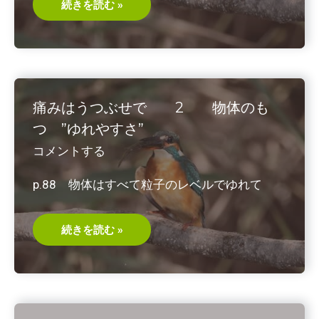
子・
痛
続きを読む »
著
み
2016/11
は
う
つ
ぶ
せ
で
3
お
痛みはうつぶせで 2 物体のも
腹
の
つ ”ゆれやすさ”
内
圧・
コメントする
腹
圧
p.88 物体はすべて粒子のレベルでゆれて
痛
続きを読む »
み
は
う
つ
ぶ
せ
で
2