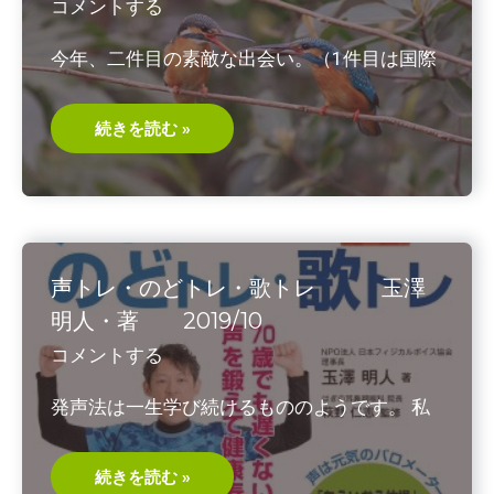
コメントする
今年、二件目の素敵な出会い。（1件目は国際
Huset
続きを読む »
デ
ン
マ
ー
ク
の
対
話
を
声トレ・のどトレ・歌トレ 玉澤
学
ぶ
明人・著 2019/10
コメントする
発声法は一生学び続けるもののようです。 私
声
続きを読む »
ト