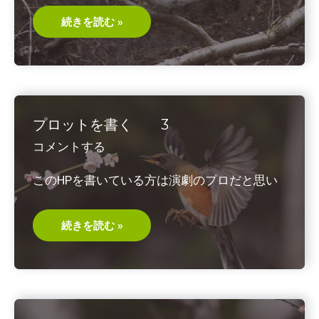
プ
続きを読む »
ロ
ッ
ト
を
書
く
4
プロットを書く 3
コメントする
このHPを書いている方は演劇のプロだと思い
プ
続きを読む »
ロ
ッ
ト
を
書
く
3