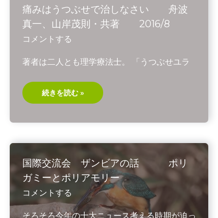
物
痛みはうつぶせで治しなさい 舟波
体
の
真一、山岸茂則・共著 2016/8
も
つ ”ゆ
コメントする
れ
や
す
著者は二人とも理学療法士。 「うつぶせユラ
さ”
痛
続きを読む »
み
は
う
つ
ぶ
せ
で
治
し
国際交流会 ザンビアの話 ポリ
な
さ
ガミーとポリアモリー
い
舟
コメントする
波
真
一、
そろそろ今年の十大ニュース考える時期が迫っ
山