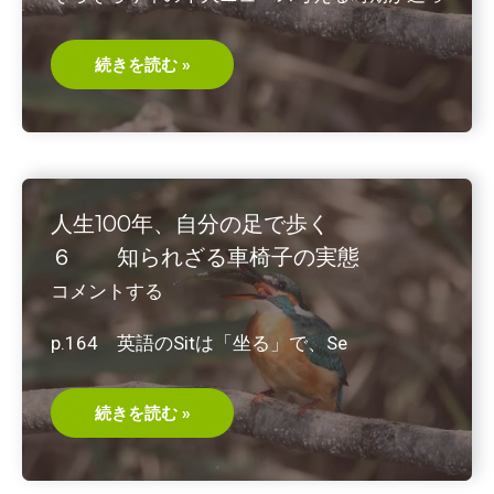
岸
茂
則・
共
国
続きを読む »
著
際
2016/8
交
流
会
ザ
ン
ビ
ア
の
人生100年、自分の足で歩く
話
ポ
６ 知られざる車椅子の実態
リ
ガ
コメントする
ミ
ー
と
p.164 英語のSitは「坐る」で、Se
ポ
リ
ア
モ
リ
人
続きを読む »
ー
生
100
年、
自