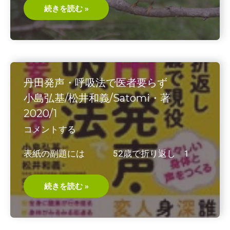
太
続きを読む »
り
た
く
な
け
れ
ば
体
の
丹田発声・呼吸法で医者要らず
「毒」
を･････
小島弘基/松井和義/Satomi・著
5
機
2020/1
能
治
コメントする
療
と
は
表紙の副題には 52歳で折り返し 1
丹
続きを読む »
田
発
声・
呼
吸