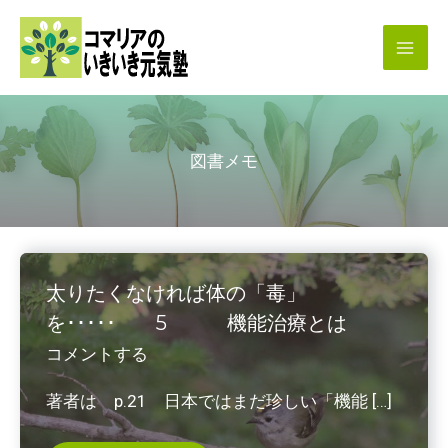
内
容
を
ス
キ
図書メモ
ッ
プ
太りたくなければ体の「毒」
を･････ 5 機能治療とは
コメントする
著者は p.21 日本ではまだ珍しい「機能 […]