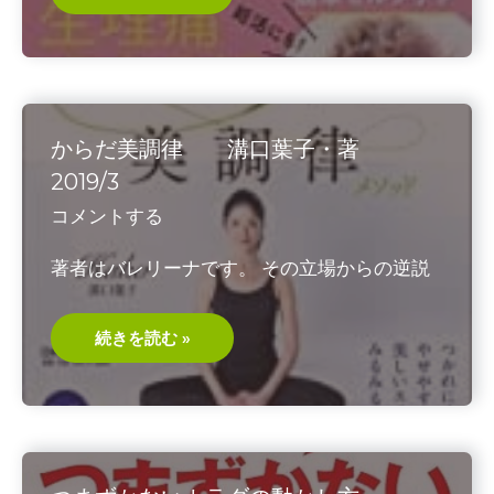
宮
内
膜
症
は
自
分
で
治
からだ美調律 溝口葉子・著
せ
る
2019/3
駒
形
コメントする
依
子・
著
著者はバレリーナです。 その立場からの逆説
2019/11
か
続きを読む »
ら
だ
美
調
律
溝
口
葉
子・