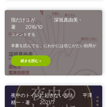
を
取
り
戻
す
指だけヨガ 深堀真由美・
4
臨
著 2016/10
命
終
コメントする
時
と
看
本書を読んでも、にわかには信じがたい効用が
取
り
士
指
続きを読む »
だ
け
ヨ
ガ
深
堀
真
由
美・
夜中のトイレに起きない方法 平澤
著
2016/10
精一・著 2021/7