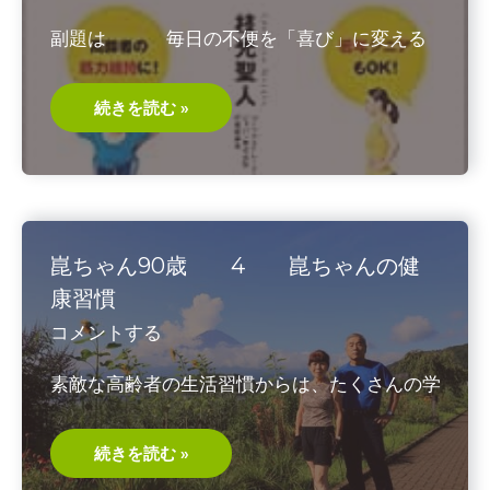
し
む？
副題は 毎日の不便を「喜び」に変える
老
続きを読む »
筋
ト
レ
枝
光
聖
人・
著
2019/8
崑ちゃん90歳 4 崑ちゃんの健
康習慣
コメントする
素敵な高齢者の生活習慣からは、たくさんの学
崑
続きを読む »
ち
ゃ