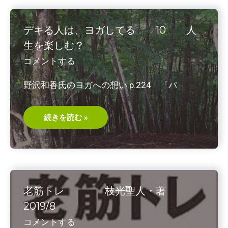
法
で
医
者
デキる人は、ヨガしてる 10 人
要
ら
生を楽しむ？
ず
小
コメントする
島
弘
基/
野沢和香氏のヨガへの想い p.224 「バ
松
井
和
義/Satomi・
著
デ
続きを読む »
2020/1
キ
る
人
は、
ヨ
ガ
し
て
る
老筋トレ 枝光聖人・著
10
人
2019/8
生
を
コメントする
楽