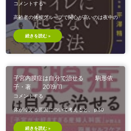
コメントする
高齢者の体操グループで関心が高いのは夜中の
夜
続きを読む »
中
の
ト
イ
レ
に
起
き
な
子宮内膜症は自分で治せる 駒形依
い
方
子・著 2019/11
法
平
コメントする
澤
精
一・
体が冷える原因について考えると、 p.50
著
2021/7
子
続きを読む »