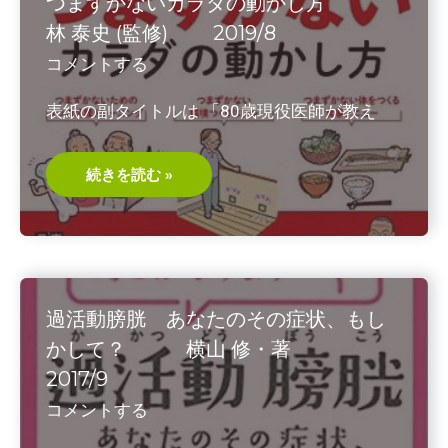
つまずかないカラダの動かし方
著
2019/3
林 泰史 (監修) 2019/8
コメントする
表紙の副タイトルは 「80歳現役医師が教え
つ
続きを読む »
ま
ず
か
な
い
カ
ラ
ダ
の
過活動膀胱 あなたのその症状、もし
動
か
かして？ 横山 修・著
し
方
2017/9
林
泰
コメントする
史
(監
修)