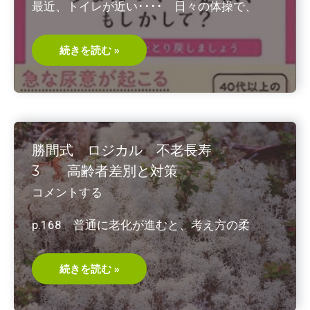
最近、トイレが近い････ 日々の体操で、
2019/8
過
続きを読む »
活
動
膀
胱
あ
な
た
の
そ
勝間式 ロジカル 不老長寿
の
症
3 高齢者差別と対策
状、
も
コメントする
し
か
し
p.168 普通に老化が進むと、考え方の柔
て？
横
山
修・
著
勝
続きを読む »
2017/9
間
式
ロ
ジ