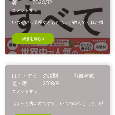
著 2020/12
井
嘉
コメントする
一・
著
2019/3
いつぞや＜美魔女ともだち＞が教えてくれた概
腸
続きを読む »
が
す
べ
て
F.L.
ア
ダ
ム
ス
はく・すう の法則 有吉与志
キ
ー
恵・著 2018/9
著
2020/12
コメントする
ちょっと古い本ですが、いつの時代も（？）呼