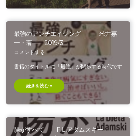
ん
90
歳
4
崑
ち
ゃ
最強のアンチエイジング 米井嘉
ん
の
一・著 2019/3
健
康
コメントする
習
慣
書籍のタイトルに「最強」が闊歩する時代です
最
続きを読む »
強
の
ア
ン
チ
エ
イ
ジ
ン
腸がすべて F.L.アダムスキー
グ
米