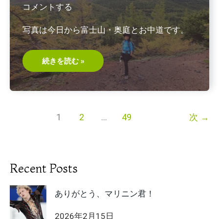
ロ
コメントする
著
写真は今日から富士山・奥庭とお中道です。
こ
続きを読む »
む
ら
返
り
最
高
の
1
2
…
49
次
→
治
し
方
7
「有
痛
性
Recent Posts
筋
痙
攣」
ありがとう、マリニン君！
2026年2月15日