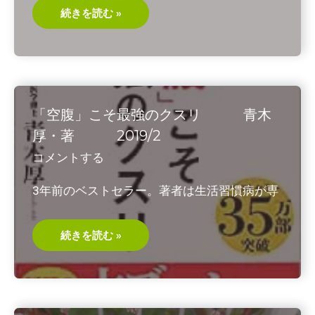
は
続きを読む »
く・
す
う
の
法
則
有
吉
与
「空腹」こそ最強のクスリ 青木
志
恵・
厚・著 2019/2
著
2018/9
コメントする
3年前のベストセラー。著者は生活習慣病が専
「空
続きを読む »
腹」
こ
そ
最
強
の
ク