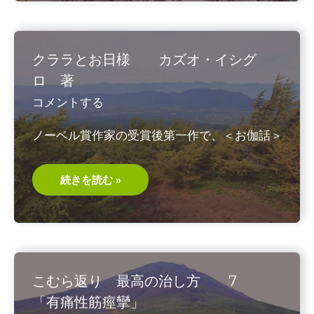
カ
ル
不
老
長
クララとお日様 カズオ・イシグ
寿
3
ロ 著
高
齢
コメントする
者
差
別
ノーベル賞作家の受賞後第一作で、＜お伽話＞
と
対
策
ク
続きを読む »
ラ
ラ
と
お
日
様
カ
ズ
オ・
こむら返り 最高の治し方 7
イ
シ
「有痛性筋痙攣」
グ