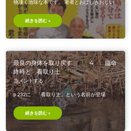
物凄く地味な本です。 著者とおぼしきおじい
ロ
ー
ル
値
す
続きを読む »
ご
い
体
操
「VIM」
松
栄
勲
2019/11
最良の身体を取り戻す 4 臨命
終時と 看取り士
コメントする
p.232に 「看取り士」という名前が登場
最
続きを読む »
良
の
身
体