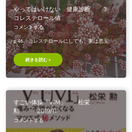
ス
リ
やってはいけない 健康診断 ３
青
木
コレステロール値
厚・
著
コメントする
2019/2
p.46 コレステロールにしても、実は悪玉
や
続きを読む »
っ
て
は
い
け
な
い
健
康
すごい体操「VIM」 松栄
診
断
勲 2019/11
３
コ
コメントする
レ
ス
テ