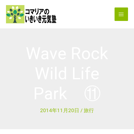
内
容
を
ス
キ
Wave Rock
ッ
プ
Wild Life
Park ⑪
2014年11月20日
/
旅行