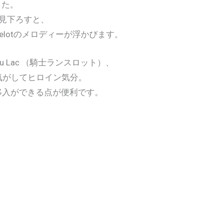
した。
見下ろすと、
lotのメロディーが浮かびます。
 Du Lac （騎士ランスロット）、
く分る気がしてヒロイン気分。
情移入ができる点が便利です。