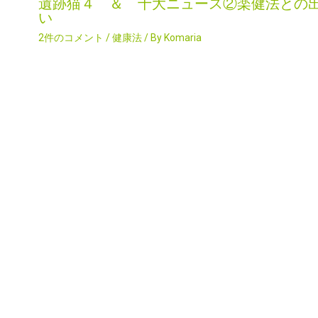
遺跡猫４ ＆ 十大ニュース②楽健法との
い
2件のコメント
/
健康法
/ By
Komaria