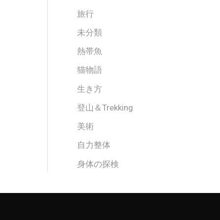
旅行
未分類
熱帯魚
猫物語
生き方
登山＆Trekking
美術
自力整体
身体の探検