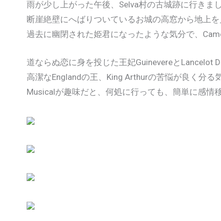
雨が少し上がった午後、Selva村の古城跡に行きま
断崖絶壁にへばりついているお城の高窓から地上を
過去に幽閉された姫君になったような気分で、Came
道ならぬ恋に身を投じた王妃GuinevereとLancelot
高潔なEnglandの王、King Arthurの苦悩が良
Musicalが趣味だと、何処に行っても、簡単に感