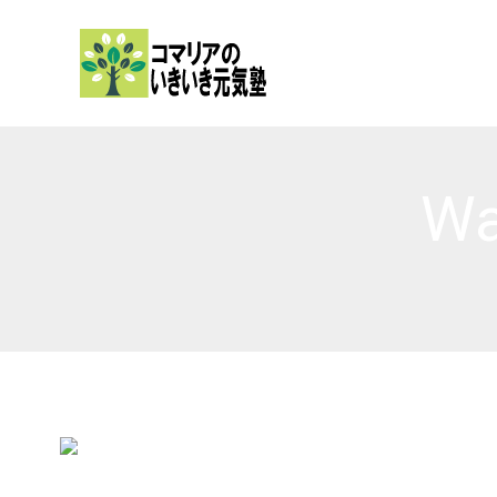
内
容
を
ス
キ
ッ
Wa
プ