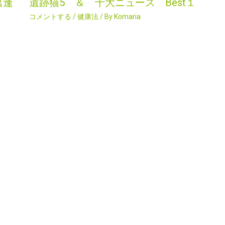
出逢
遺跡猫5 ＆ 十大ニュース Best１
コメントする
/
健康法
/ By
Komaria