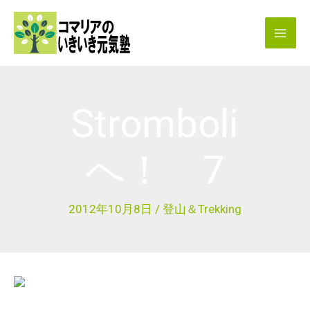
内
容
を
ス
キ
Stromboli
ッ
プ
へ！ 7
2012年10月8日
/
登山＆Trekking