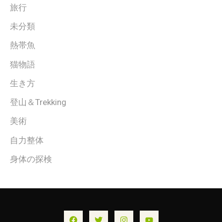
旅行
未分類
熱帯魚
猫物語
生き方
登山＆Trekking
美術
自力整体
身体の探検