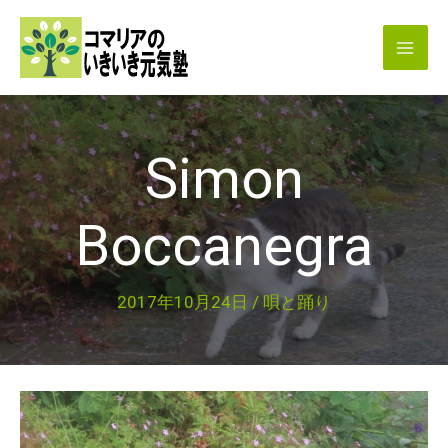
内
容
を
ス
キ
Simon
ッ
プ
Boccanegra
2017年10月24日
/
唄と踊り