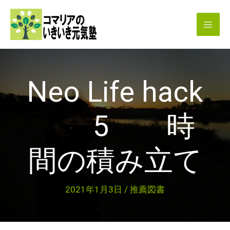
内
容
を
ス
キ
Neo Life hack
ッ
プ
5 時
間の積み立て
2021年1月3日
/
推薦図書