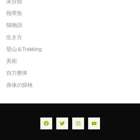
未分類
熱帯魚
猫物語
生き方
登山＆Trekking
美術
自力整体
身体の探検