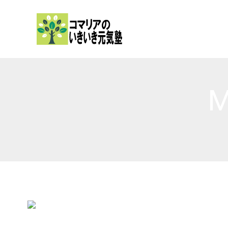
内
容
を
ス
キ
ッ
M
プ