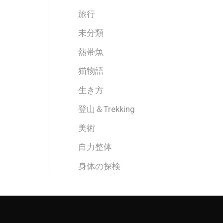
旅行
未分類
熱帯魚
猫物語
生き方
登山＆Trekking
美術
自力整体
身体の探検