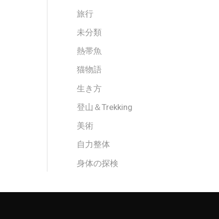
旅行
未分類
熱帯魚
猫物語
生き方
登山＆Trekking
美術
自力整体
身体の探検