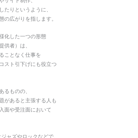
やサイト制作、
たりというように、
の広がりを指します。
化した一つの形態
提供者）は、
ることなく仕事を
スト引下げにも役立つ
あるものの、
があると主張する人も
面や受注面において
ジャズやロックなどで、