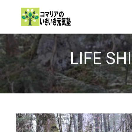
内
容
を
ス
キ
ッ
LIFE 
プ