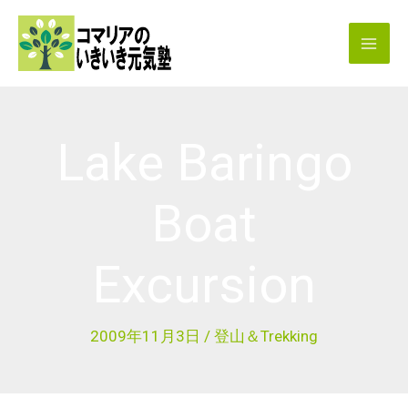
内
容
を
ス
キ
Lake Baringo
ッ
プ
Boat
Excursion
2009年11月3日
/
登山＆Trekking