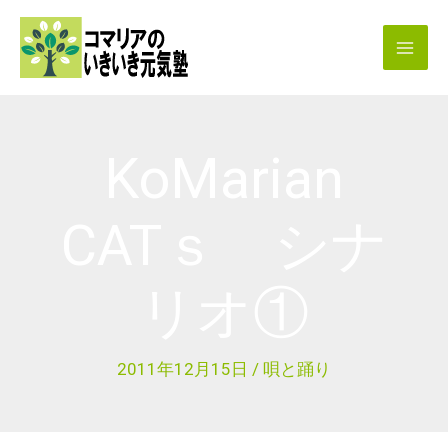
内
容
を
ス
キ
KoMarian
ッ
プ
CATｓ シナ
リオ①
2011年12月15日
/
唄と踊り