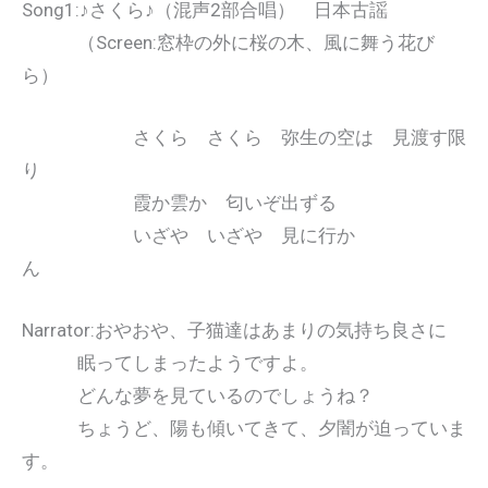
Song1:♪さくら♪（混声2部合唱） 日本古謡
（Screen:窓枠の外に桜の木、風に舞う花び
ら）
さくら さくら 弥生の空は 見渡す限
り
霞か雲か 匂いぞ出ずる
いざや いざや 見に行か
ん
Narrator:おやおや、子猫達はあまりの気持ち良さに
眠ってしまったようですよ。
どんな夢を見ているのでしょうね？
ちょうど、陽も傾いてきて、夕闇が迫っていま
す。