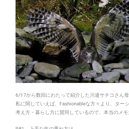
6/17から数回にわたって紹介した川邉サチコさん
私に関していえば、Fashionableな方々より、タ
考え方・暮らし方に賛同しているので、本当のメモ
P.81 上手な年の重ね方は、