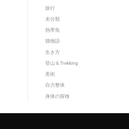
旅行
未分類
熱帯魚
猫物語
生き方
登山＆Trekking
美術
自力整体
身体の探検