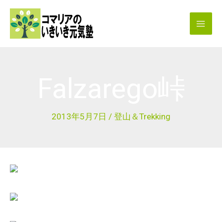
内
容
を
ス
キ
Falzarego峠
ッ
プ
2013年5月7日
/
登山＆Trekking