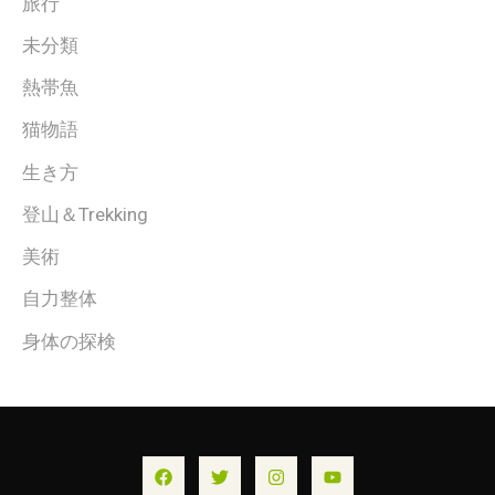
旅行
未分類
熱帯魚
猫物語
生き方
登山＆Trekking
美術
自力整体
身体の探検