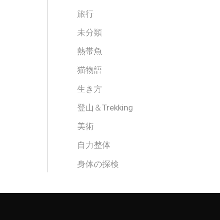
旅行
未分類
熱帯魚
猫物語
生き方
登山＆Trekking
美術
自力整体
身体の探検