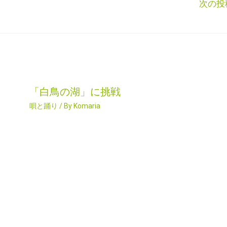
次の投
「白鳥の湖」に挑戦
唄と踊り
/ By
Komaria