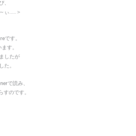
び、
～ぃ……＞
reです。
ています。
ましたが
した。
nerで読み、
で鳴らすのです。