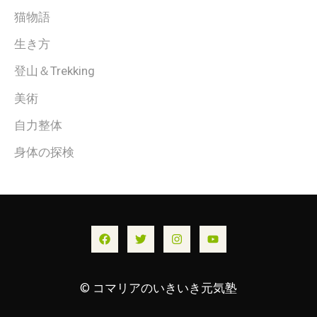
猫物語
生き方
登山＆Trekking
美術
自力整体
身体の探検
© コマリアのいきいき元気塾