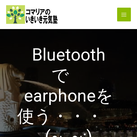
内
容
を
ス
キ
Bluetooth
ッ
プ
で
earphoneを
使う・・・
(~_~;)