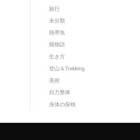
旅行
未分類
熱帯魚
猫物語
生き方
登山＆Trekking
美術
自力整体
身体の探検