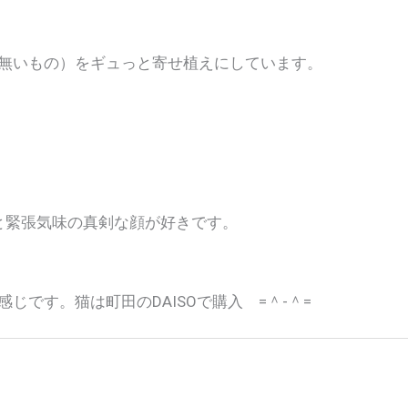
無いもの）をギュっと寄せ植えにしています。
っと緊張気味の真剣な顔が好きです。
です。猫は町田のDAISOで購入 =＾-＾=