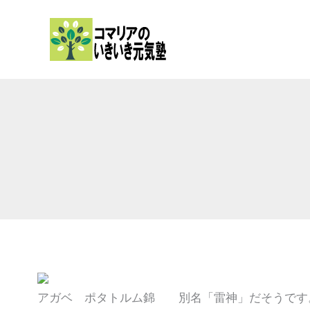
内
容
を
ス
キ
ッ
プ
アガベ ポタトルム錦 別名「雷神」だそうです