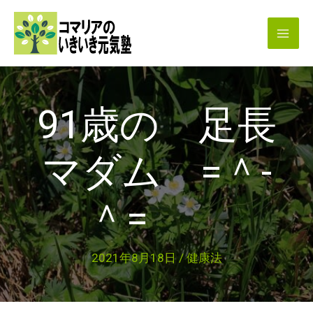
内
容
を
ス
キ
91歳の 足長
ッ
プ
マダム =＾-
＾=
2021年8月18日
/
健康法