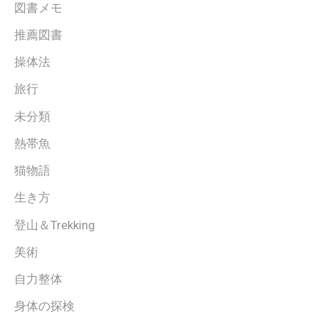
図書メモ
推薦図書
操体法
旅行
未分類
熱帯魚
猫物語
生き方
登山＆Trekking
美術
自力整体
身体の探検