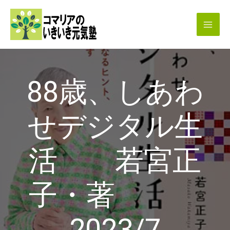
内
容
を
ス
キ
88歳、しあわ
ッ
プ
せデジタル生
活 若宮正
子・著
2023/7