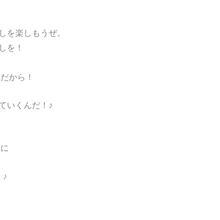
しを楽しもうぜ。
らしを！
だから！
いくんだ！♪
後に
♪