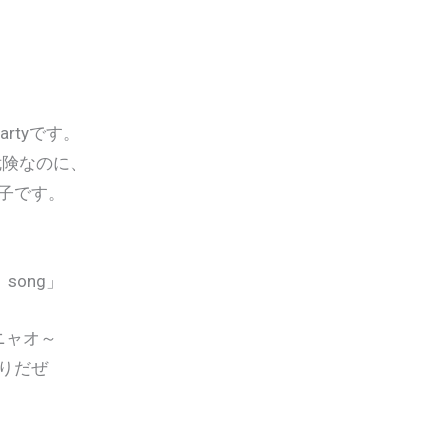
rtyです。
危険なのに、
子です。
s song」
ニャオ～
りだぜ