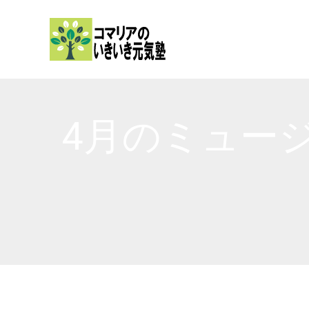
内
容
を
ス
キ
ッ
4月のミュー
プ