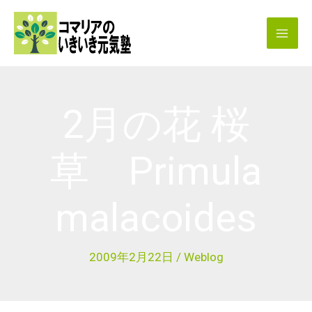
内
容
を
ス
キ
2月の花 桜
ッ
プ
草 Primula
malacoides
2009年2月22日
/
Weblog