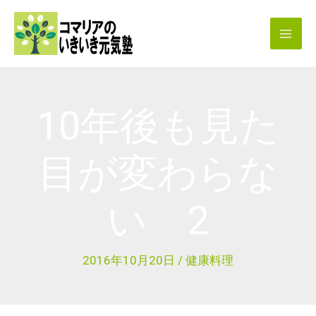
内
容
を
ス
キ
10年後も見た
ッ
プ
目が変わらな
い 2
2016年10月20日
/
健康料理