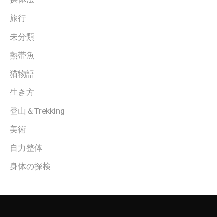
旅行
未分類
熱帯魚
猫物語
生き方
登山＆Trekking
美術
自力整体
身体の探検