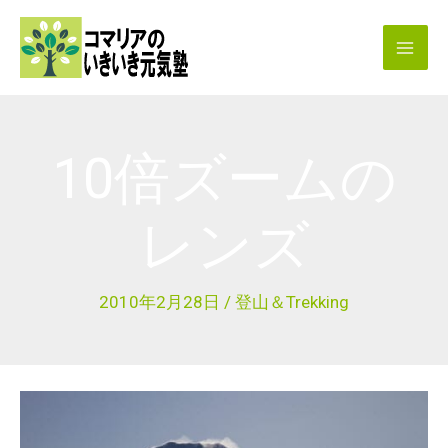
内
容
を
ス
キ
10倍ズームの
ッ
プ
レンズ
2010年2月28日
/
登山＆Trekking