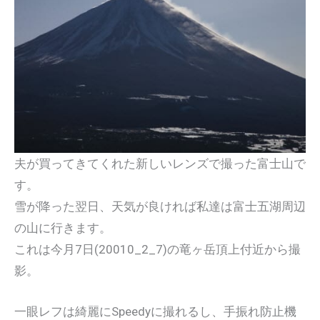
夫が買ってきてくれた新しいレンズで撮った富士山で
す。
雪が降った翌日、天気が良ければ私達は富士五湖周辺
の山に行きます。
これは今月7日(20010_2_7)の竜ヶ岳頂上付近から撮
影。
一眼レフは綺麗にSpeedyに撮れるし、手振れ防止機