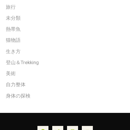
旅行
未分類
熱帯魚
猫物語
生き方
登山＆Trekking
美術
自力整体
身体の探検