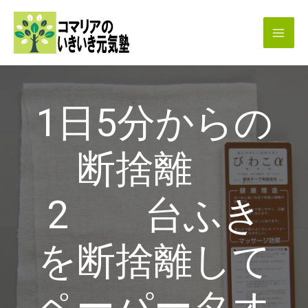
内
容
を
ス
キ
1日5分からの
ッ
プ
断捨離
2 台ふき
を断捨離して
ペーパータオ