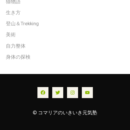
猫物語
生き方
登山＆Trekking
美術
自力整体
身体の探検
© コマリアのいきいき元気塾