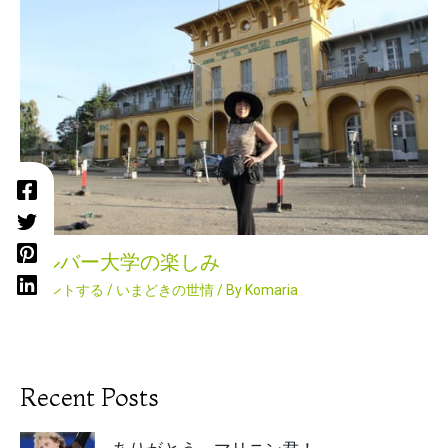
シルバー大学の楽しみ
コメントする
/
いまどきの世情
/ By
Komaria
Recent Posts