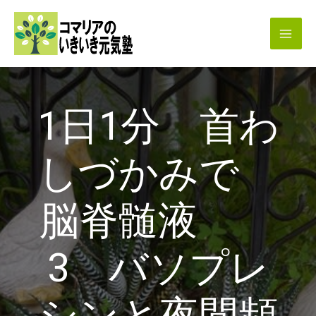
内
容
を
ス
キ
1日1分 首わ
ッ
プ
しづかみで
脳脊髄液
3 バソプレ
シンと夜間頻