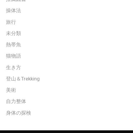
操体法
旅行
未分類
熱帯魚
猫物語
生き方
登山＆Trekking
美術
自力整体
身体の探検