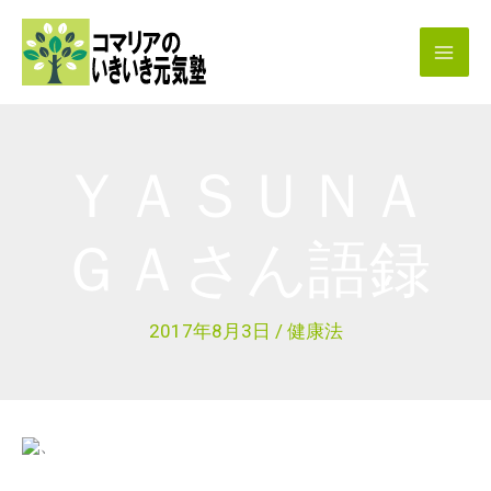
内
容
を
ス
キ
ＹＡＳＵＮＡ
ッ
プ
ＧＡさん語録
2017年8月3日
/
健康法
、