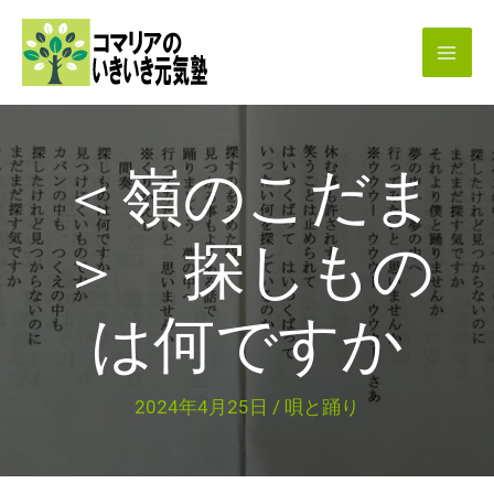
内
容
を
ス
キ
＜嶺のこだま
ッ
プ
＞ 探しもの
は何ですか
2024年4月25日
/
唄と踊り