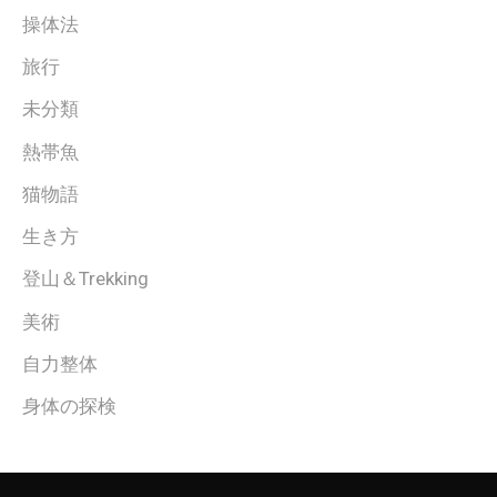
操体法
旅行
未分類
熱帯魚
猫物語
生き方
登山＆Trekking
美術
自力整体
身体の探検