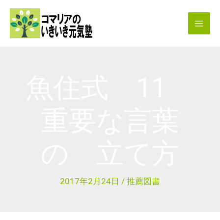
内
容
を
ス
キ
魚住式 11
ッ
プ
重要な言葉
の 立て方
2017年2月24日
/
推薦図書