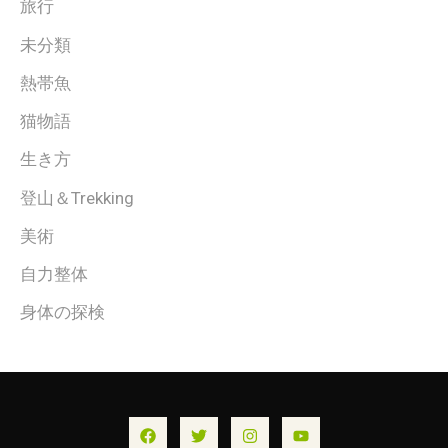
旅行
未分類
熱帯魚
猫物語
生き方
登山＆Trekking
美術
自力整体
身体の探検