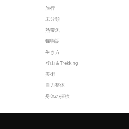
旅行
未分類
熱帯魚
猫物語
生き方
登山＆Trekking
美術
自力整体
身体の探検