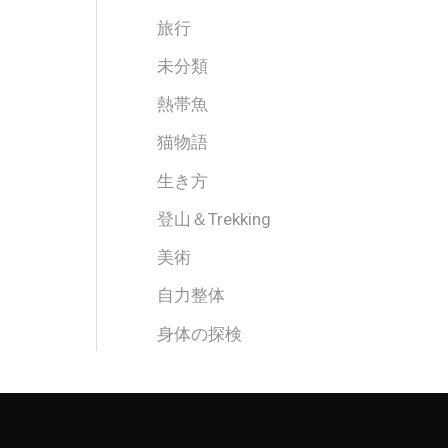
旅行
未分類
熱帯魚
猫物語
生き方
登山＆Trekking
美術
自力整体
身体の探検