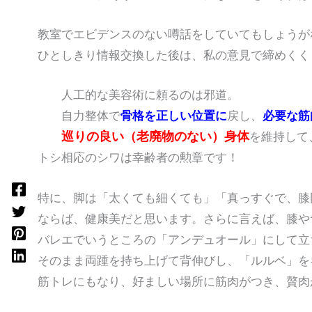
教室でエビデンスのない噂話をしていてもしょうが
ひとしきり情報交換した後は、私の意見で締めくく
人工的な美容術に頼るのは邪道。
自力整体で
骨格を正しい位置に
戻し、
必要な筋
巡りの良い（老廃物のない）身体
を維持して
トシ相応のシワは幸齢者の勲章です！
特に、脚は「太くても細くても」「真っすぐで、膝
ならば、健康美だと思います。さらに言えば、膝や
バレエでいうところの「アンデュオール」にして立
そのまま両踵を持ち上げて背伸びし、「ルルベ」を
筋トレにもなり、好ましい場所に筋肉がつき、贅肉