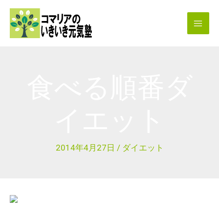
内
容
を
ス
キ
食べる順番ダ
ッ
プ
イエット
2014年4月27日
/
ダイエット