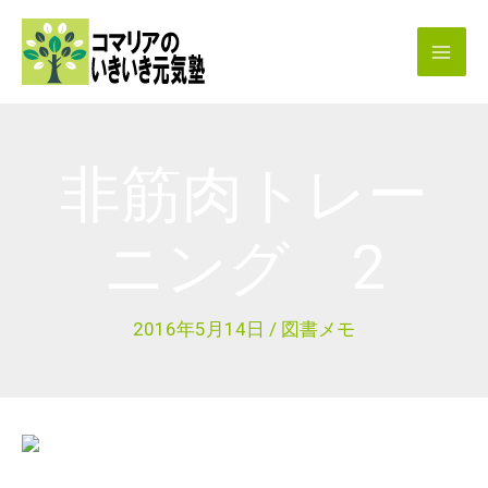
内
容
を
ス
キ
非筋肉トレー
ッ
プ
ニング 2
2016年5月14日
/
図書メモ