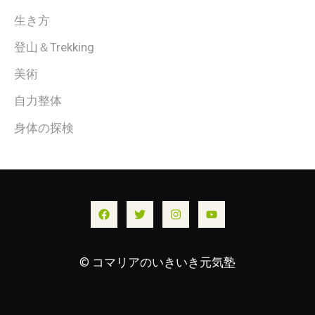
生き方
登山＆Trekking
美術
自力整体
身体の探検
© コマリアのいきいき元気塾