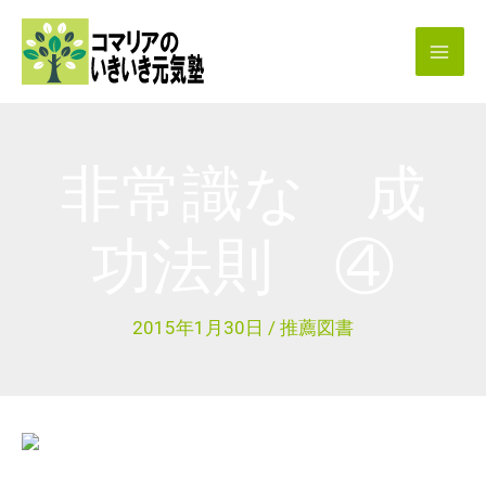
内
容
を
ス
キ
非常識な 成
ッ
プ
功法則 ④
2015年1月30日
/
推薦図書