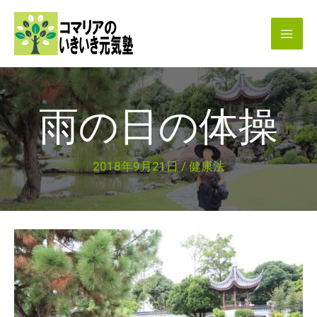
内
容
を
ス
キ
雨の日の体操
ッ
プ
2018年9月21日
/
健康法