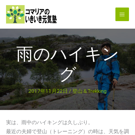
内
容
を
ス
キ
雨のハイキン
ッ
プ
グ
2017年11月22日
/
登山＆Trekking
実は、雨中のハイキングは久しぶり。
最近の夫婦で登山（トレーニング）の時は、天気を調