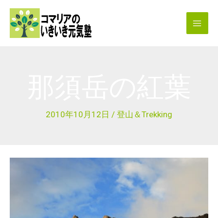
内
容
を
ス
キ
那須岳の紅葉
ッ
プ
2010年10月12日
/
登山＆Trekking