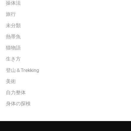
操体法
旅行
未分類
熱帯魚
猫物語
生き方
登山＆Trekking
美術
自力整体
身体の探検