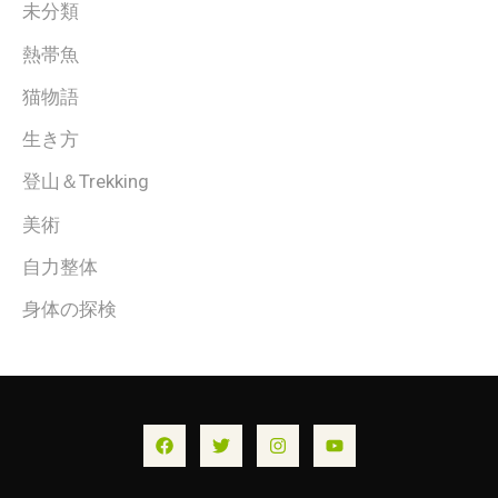
未分類
熱帯魚
猫物語
生き方
登山＆Trekking
美術
自力整体
身体の探検