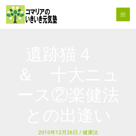
内
容
を
ス
キ
遺跡猫４
ッ
プ
＆ 十大ニュ
ース②楽健法
との出逢い
2010年12月26日
/
健康法