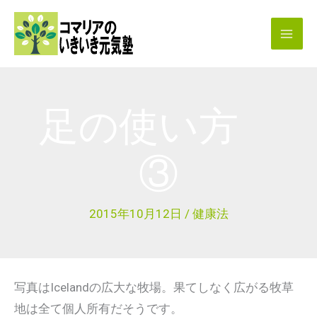
内
容
を
ス
キ
足の使い方
ッ
プ
③
2015年10月12日
/
健康法
写真はIcelandの広大な牧場。果てしなく広がる牧草
地は全て個人所有だそうです。