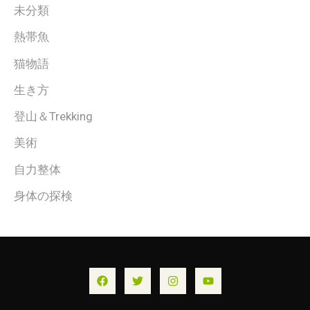
未分類
熱帯魚
猫物語
生き方
登山＆Trekking
美術
自力整体
身体の探検