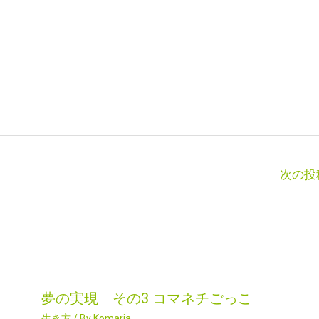
次の投
夢の実現 その3 コマネチごっこ
生き方
/ By
Komaria