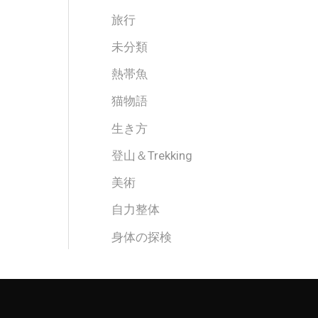
旅行
未分類
熱帯魚
猫物語
生き方
登山＆Trekking
美術
自力整体
身体の探検