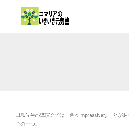
内
容
を
ス
キ
ッ
プ
田島先生の講演会では、色々Impressiveなことが
その一つ。