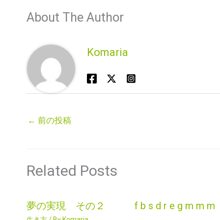
About The Author
Komaria
←
前の投稿
Related Posts
夢の実現 その２ f b s d r e g m m m
生き方
/ By
Komaria