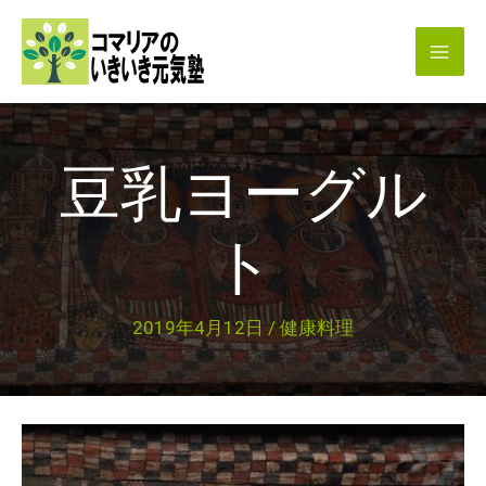
内
容
を
ス
キ
豆乳ヨーグル
ッ
プ
ト
2019年4月12日
/
健康料理