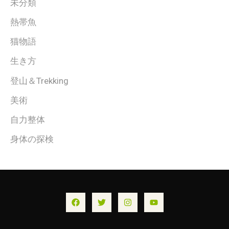
未分類
熱帯魚
猫物語
生き方
登山＆Trekking
美術
自力整体
身体の探検