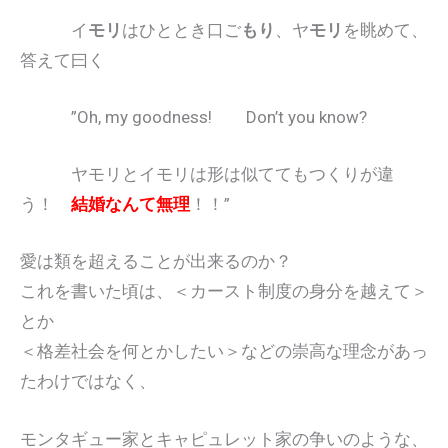
イ
モリ
はひととき口ご
もり
、ヤ
モリ
を眺めて、
答えて曰く
”Oh, my goodness! Don’t you know?
ヤモリとイモリは形は似ててもつくりが違
う！
結婚なんて無理
！！”
愛は類を超えることが出来るのか？
これを書いた頃は、＜カースト制度の身分を越えて＞
とか
＜格差社会を何とかしたい＞などの崇高な理念があっ
たわけではなく、
モンタギュー家とキャピュレット家の争いのような、