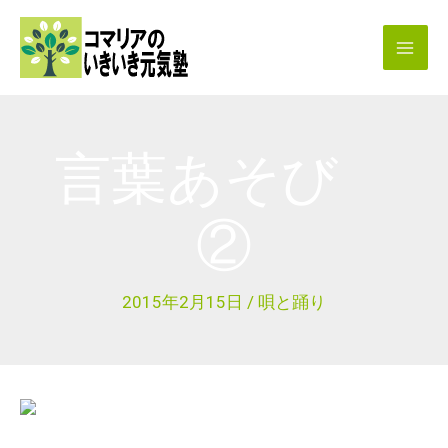
内
容
を
ス
キ
言葉あそび
ッ
プ
②
2015年2月15日
/
唄と踊り