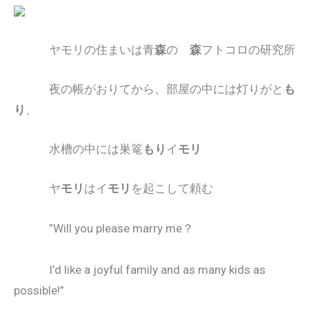
ヤモリの住まいは青
森
の
森
フトコロの研究所
夜の帳がおりてから、部屋の中には灯りがと
も
り
、
水槽の中には巣篭
もり
イ
モリ
ヤ
モリ
はイ
モリ
を起こして頼む
”Will you please marry me？
I’d like a joyful family and as many kids as
possible!”