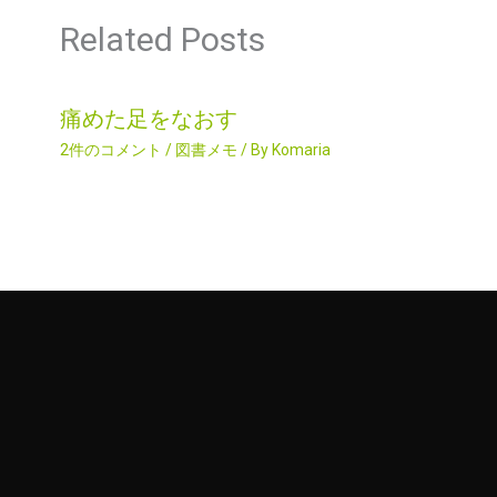
Related Posts
痛めた足をなおす
2件のコメント
/
図書メモ
/ By
Komaria