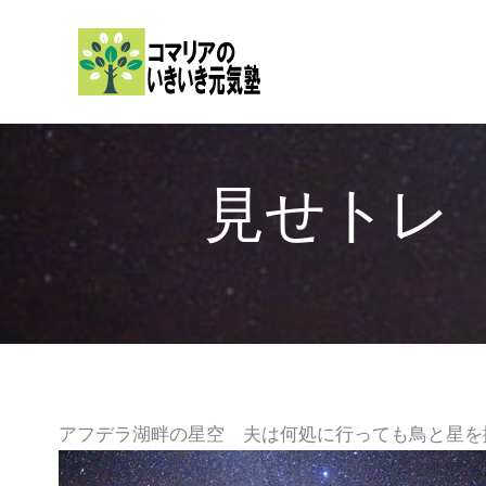
内
容
を
ス
キ
ッ
見せトレ 
プ
アフデラ湖畔の星空 夫は何処に行っても鳥と星を