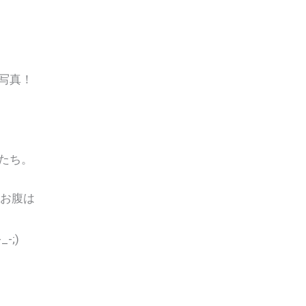
写真！
たち。
のお腹は
;)