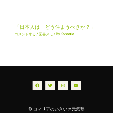
「日本人は どう住まうべきか？」
コメントする
/
図書メモ
/ By
Komaria
© コマリアのいきいき元気塾