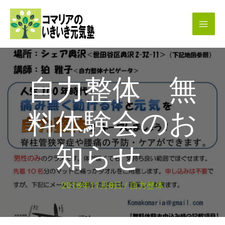
内
容
を
ス
キ
自力整体 無
ッ
プ
料体験会のお
知らせ
2018年11月8日
/
自力整体