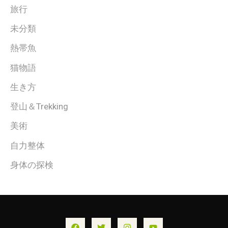
旅行
未分類
熱帯魚
猫物語
生き方
登山＆Trekking
美術
自力整体
身体の探検