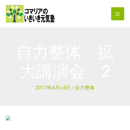
内
容
を
ス
キ
自力整体 拡
ッ
プ
大講演会 2
2017年4月14日
/
自力整体