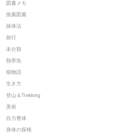
図書メモ
推薦図書
操体法
旅行
未分類
熱帯魚
猫物語
生き方
登山＆Trekking
美術
自力整体
身体の探検