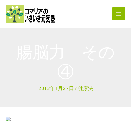
内
容
を
ス
キ
腸脳力 その
ッ
プ
④
2013年1月27日
/
健康法