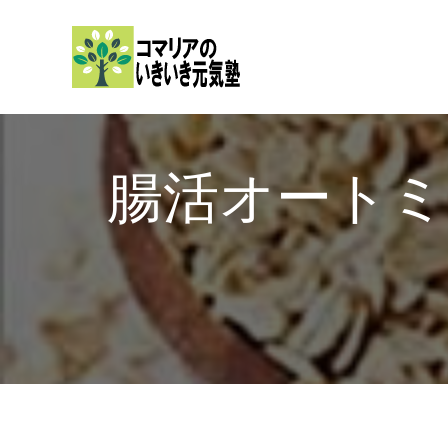
内
容
を
ス
キ
ッ
腸活オート
プ