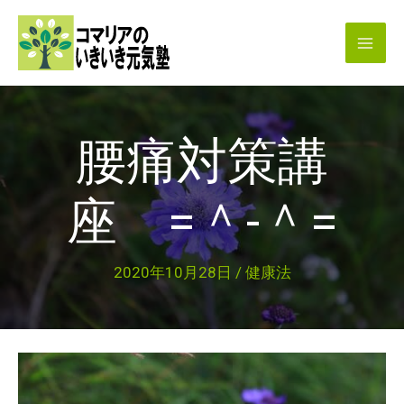
内
容
を
ス
キ
腰痛対策講
ッ
プ
座 =＾-＾=
2020年10月28日
/
健康法