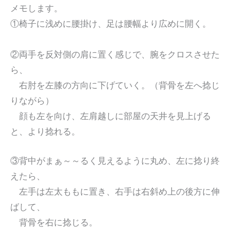
メモします。
①椅子に浅めに腰掛け、足は腰幅より広めに開く。
②両手を反対側の肩に置く感じで、腕をクロスさせた
ら、
右肘を左膝の方向に下げていく。（背骨を左へ捻じ
りながら）
顔も左を向け、左肩越しに部屋の天井を見上げる
と、より捻れる。
③背中がまぁ～～るく見えるように丸め、左に捻り終
えたら、
左手は左太ももに置き、右手は右斜め上の後方に伸
ばして、
背骨を右に捻じる。